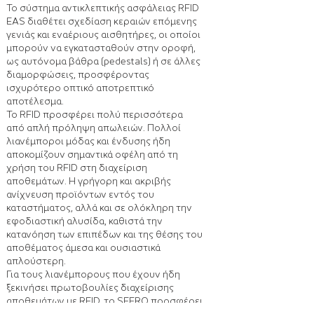
Το σύστημα αντικλεπτικής ασφάλειας RFID
EAS διαθέτει σχεδίαση κεραιών επόμενης
γενιάς και εναέριους αισθητήρες, οι οποίοι
μπορούν να εγκατασταθούν στην οροφή,
ως αυτόνομα βάθρα (pedestals) ή σε άλλες
διαμορφώσεις, προσφέροντας
ισχυρότερο οπτικό αποτρεπτικό
αποτέλεσμα.
Το RFID προσφέρει πολύ περισσότερα
από απλή πρόληψη απωλειών. Πολλοί
λιανέμποροι μόδας και ένδυσης ήδη
αποκομίζουν σημαντικά οφέλη από τη
χρήση του RFID στη διαχείριση
αποθεμάτων. Η γρήγορη και ακριβής
ανίχνευση προϊόντων εντός του
καταστήματος, αλλά και σε ολόκληρη την
εφοδιαστική αλυσίδα, καθιστά την
κατανόηση των επιπέδων και της θέσης του
αποθέματος άμεσα και ουσιαστικά
απλούστερη.
Για τους λιανέμπορους που έχουν ήδη
ξεκινήσει πρωτοβουλίες διαχείρισης
αποθεμάτων με RFID, το SFERO προσφέρει
επιπλέον δυνατότητες για περαιτέρω