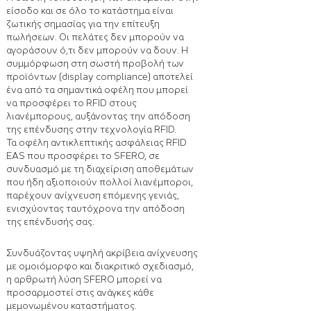
είσοδο και σε όλο το κατάστημα είναι
ζωτικής σημασίας για την επίτευξη
πωλήσεων. Οι πελάτες δεν μπορούν να
αγοράσουν ό,τι δεν μπορούν να δουν. Η
συμμόρφωση στη σωστή προβολή των
προϊόντων (display compliance) αποτελεί
ένα από τα σημαντικά οφέλη που μπορεί
να προσφέρει το RFID στους
λιανέμπορους, αυξάνοντας την απόδοση
της επένδυσης στην τεχνολογία RFID.
Τα οφέλη αντικλεπτικής ασφάλειας RFID
EAS που προσφέρει το SFERO, σε
συνδυασμό με τη διαχείριση αποθεμάτων
που ήδη αξιοποιούν πολλοί λιανέμποροι,
παρέχουν ανίχνευση επόμενης γενιάς,
ενισχύοντας ταυτόχρονα την απόδοση
της επένδυσής σας.
Συνδυάζοντας υψηλή ακρίβεια ανίχνευσης
με ομοιόμορφο και διακριτικό σχεδιασμό,
η αρθρωτή λύση SFERO μπορεί να
προσαρμοστεί στις ανάγκες κάθε
μεμονωμένου καταστήματος.