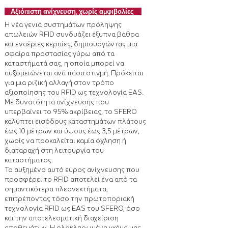
Αξιόπιστη ανίχνευση, χωρίς αμφιβολίες
Η νέα γενιά συστημάτων πρόληψης
απωλειών RFID συνδυάζει έξυπνα βάθρα
και εναέριες κεραίες, δημιουργώντας μια
σφαίρα προστασίας γύρω από τα
καταστήματά σας, η οποία μπορεί να
αυξομειώνεται ανά πάσα στιγμή. Πρόκειται
για μια ριζική αλλαγή στον τρόπο
αξιοποίησης του RFID ως τεχνολογία EAS.
Με δυνατότητα ανίχνευσης που
υπερβαίνει το 95% ακρίβειας, το SFERO
καλύπτει εισόδους καταστημάτων πλάτους
έως 10 μέτρων και ύψους έως 3,5 μέτρων,
χωρίς να προκαλείται καμία όχληση ή
διαταραχή στη λειτουργία του
καταστήματος.
Το αυξημένο αυτό εύρος ανίχνευσης που
προσφέρει το RFID αποτελεί ένα από τα
σημαντικότερα πλεονεκτήματα,
επιτρέποντας τόσο την πρωτοποριακή
τεχνολογία RFID ως EAS του SFERO, όσο
και την αποτελεσματική διαχείριση
αποθεμάτων. Η ολοκληρωμένη γκάμα μας