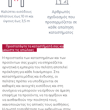
Καλύπτει εισόδους
Αρθρωτός
πλάτους έως 10 m και
σχεδιασμός που
ύψους έως 3,5 m
προσαρμόζεται σε
κάθε απαίτηση
καταστήματος
Προστατέψτε τα καταστήματά σας και
μειώστε τις απώλειες
Η προστασία των καταστημάτων και των
προϊόντων σας χωρίς να επηρεάζεται
αρνητικά η εμπειρία του πελάτη αποτελεί
πρόκληση για κάθε λιανέμπορο. Στα
καταστήματα μόδας και ένδυσης, οι
πελάτες πρέπει να υποδέχονται σε
καθαρές και ανοιχτές εισόδους και στη
συνέχεια να μπορούν να έρθουν σε άμεση
επαφή με τα προϊόντα, να τα αγγίξουν και
να αισθανθούν την ποιότητά τους,
ικανοποιώντας τις απτικές τους αισθήσεις.
Η σωστή τοποθέτηση των εκθεμάτων στην