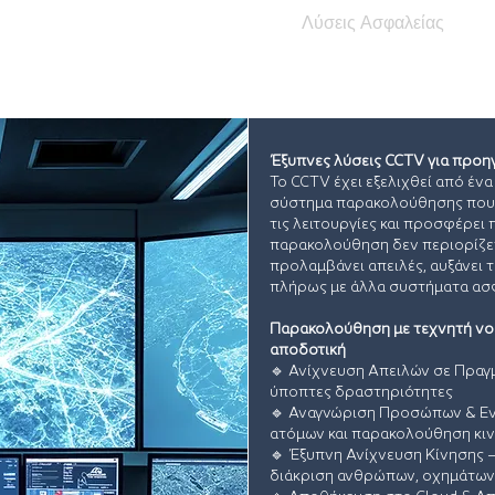
Αρχική
Εταιρεία
Λύσεις Ασφαλείας
Ν
Έξυπνες λύσεις CCTV για προη
​Το CCTV έχει εξελιχθεί από έν
σύστημα παρακολούθησης που ε
τις λειτουργίες και προσφέρει
παρακολούθηση δεν περιορίζε
προλαμβάνει απειλές, αυξάνει 
πλήρως με άλλα συστήματα ασ
Παρακολούθηση με τεχνητή νοη
αποδοτική
🔹 Ανίχνευση Απειλών σε Πραγμ
ύποπτες δραστηριότητες
🔹 Αναγνώριση Προσώπων & Εν
ατόμων και παρακολούθηση κι
🔹 Έξυπνη Ανίχνευση Κίνησης
διάκριση ανθρώπων, οχημάτων 