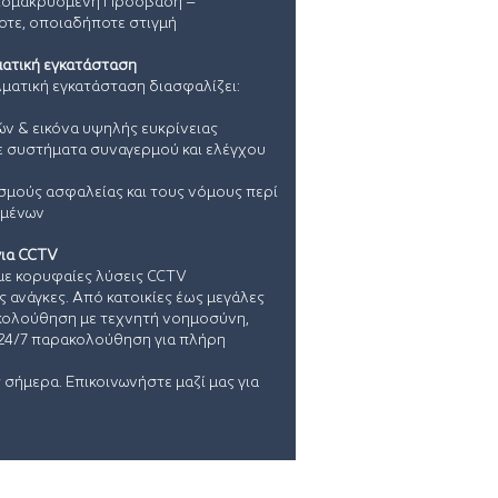
Απομακρυσμένη Πρόσβαση –
τε, οποιαδήποτε στιγμή
λματική εγκατάσταση
λματική εγκατάσταση διασφαλίζει:
ν & εικόνα υψηλής ευκρίνειας
συστήματα συναγερμού και ελέγχου
μούς ασφαλείας και τους νόμους περί
ομένων
για CCTV
με κορυφαίες λύσεις CCTV
 ανάγκες. Από κατοικίες έως μεγάλες
κολούθηση με τεχνητή νοημοσύνη,
 24/7 παρακολούθηση για πλήρη
σήμερα. Επικοινωνήστε μαζί μας για