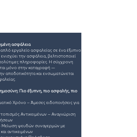
έα
Πελατολόγιο
Επικοινωνία
γμένη ασφάλεια
α απλό εργαλείο ασφαλείας σε ένα έξυπνο
νισχύει την ασφάλεια, βελτιστοποιεί
 πολύτιμες πληροφορίες. Η σύγχρονη
ται μόνο στην καταγραφή —
την αποδοτικότητα και ενσωματώνεται
φαλείας.
μοσύνη: Πιο έξυπνη, πιο ασφαλής, πιο
ατικό Χρόνο – Άμεσες ειδοποιήσεις για
τοπισμός Αντικειμένων – Αναγνώριση
νήσεων
 – Μείωση ψευδών συναγερμών με
και αντικειμένων