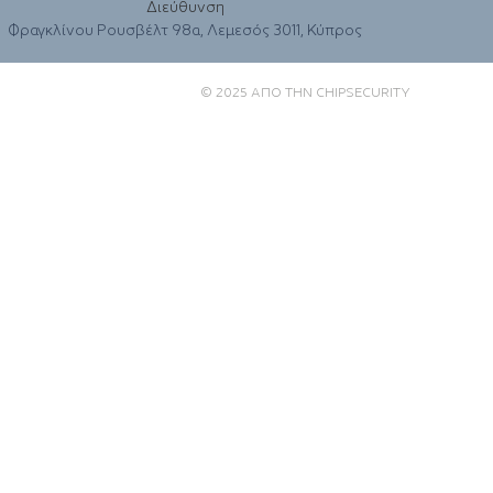
Διεύθυνση
Φραγκλίνου Ρουσβέλτ 98α, Λεμεσός 3011, Κύπρος
© 2025 ΑΠΟ ΤΗΝ CHIPSECURITY