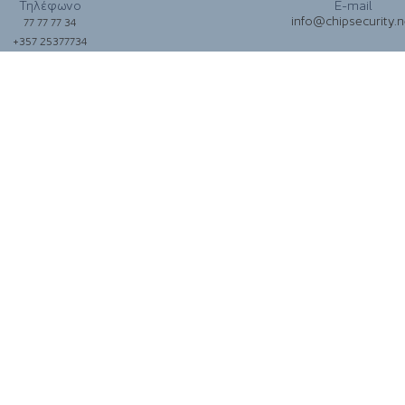
Τηλέφωνο
E-mail
info@chipsecurity.n
77 77 77 34
+357 25377734