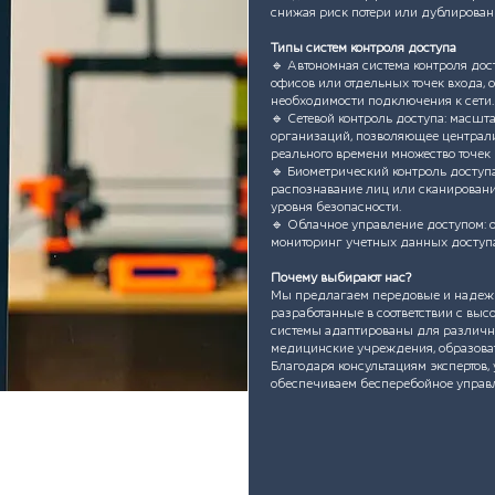
снижая риск потери или дублирован
Типы систем контроля доступа
🔹 Автономная система контроля до
офисов или отдельных точек входа, 
необходимости подключения к сети.
🔹 Сетевой контроль доступа: масш
организаций, позволяющее централи
реального времени множество точек 
🔹 Биометрический контроль доступа
распознавание лиц или сканировани
уровня безопасности.
🔹 Облачное управление доступом: 
мониторинг учетных данных доступ
Почему выбирают нас?
Мы предлагаем передовые и надежн
разработанные в соответствии с вы
системы адаптированы для различн
медицинские учреждения, образова
Благодаря консультациям экспертов,
обеспечиваем бесперебойное управ