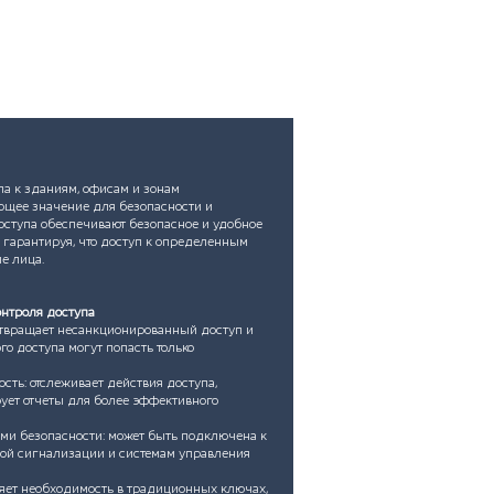
Новости
Клиенты
Контакт
па к зданиям, офисам и зонам
ющее значение для безопасности и
оступа обеспечивают безопасное и удобное
 гарантируя, что доступ к определенным
е лица.
нтроля доступа
твращает несанкционированный доступ и
го доступа могут попасть только
ть: отслеживает действия доступа,
рует отчеты для более эффективного
ми безопасности: может быть подключена к
ой сигнализации и системам управления
няет необходимость в традиционных ключах,