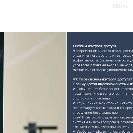
Дом
Компания
Услуги
Системы контроля доступа
В современном мире контроль досту
ограниченного доступа имеет реша
эффективности. Системы контроля д
управление точками входа и выхода,
местам имеют только уполномоченны
Что такое система контроля доступа?
Преимущества надежной системы ко
✔ Повышенная безопасность: предо
гарантирует, что в зоны ограниченно
уполномоченные лица.
✔ Улучшенный мониторинг и отчетнос
регистрирует время входа и генери
управления безопасностью.
aaa✔ Интеграция с другими система
системам видеонаблюдения, пожарн
зданием для комплексной защиты.
✔ Удобство и эффективность: Устра