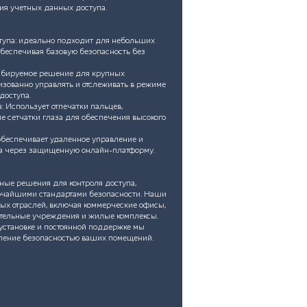
ия учетных данных доступа.
ступа: идеально подходит для небольших
обеспечивая базовую безопасность без
табируемое решение для крупных
зованно управлять и отслеживать в режиме
доступа.
: Использует отпечатки пальцев,
е сетчатки глаза для обеспечения высокого
обеспечивает удаленное управление и
а через защищенную онлайн-платформу.
ые решения для контроля доступа,
сочайшими стандартами безопасности. Наши
ых отраслей, включая коммерческие офисы,
тельные учреждения и жилые комплексы.
 установке и постоянной поддержке мы
ление безопасностью ваших помещений.